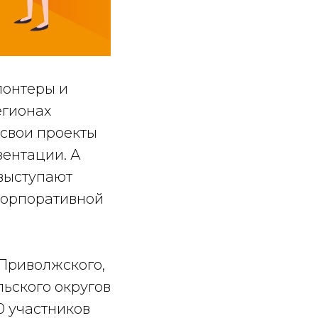
лонтеры и
егионах
 свои проекты
зентации. А
 выступают
корпоративной
 Приволжского,
льского округов
0 участников