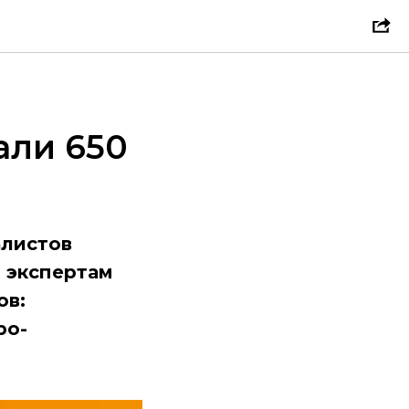
ли 650
алистов
 экспертам
ов:
ро-