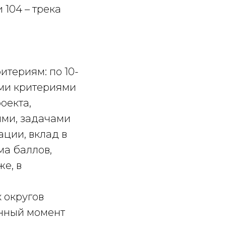
 104 – трека
териям: по 10-
ми критериями
оекта,
ями, задачами
ации, вклад в
ма баллов,
е, в
 округов
анный момент