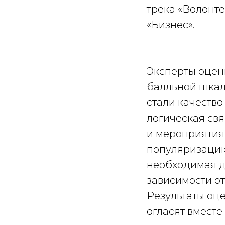
трека «Волонте
«Бизнес».
Эксперты оцен
балльной шкал
стали качество
логическая св
и мероприятиям
популяризацию
необходимая д
зависимости от
Результаты оц
огласят вмест