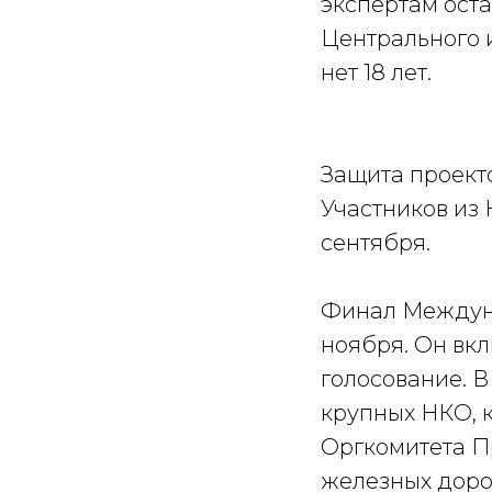
экспертам ост
Центрального и
нет 18 лет.
Защита проект
Участников из 
сентября.
Финал Междуна
ноября. Он вк
голосование. 
крупных НКО, 
Оргкомитета Пр
железных доро