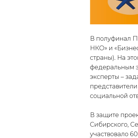
В полуфинал П
НКО» и «Бизнес
страны). На эт
федеральным э
эксперты – за
представители
социальной отв
В защите прое
Сибирского, Се
участвовало 60