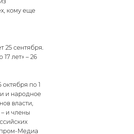
из
х, кому еще
 25 сентября.
17 лет» – 26
октября по 1
и и народное
нов власти,
 – и члены
оссийских
азпром-Медиа